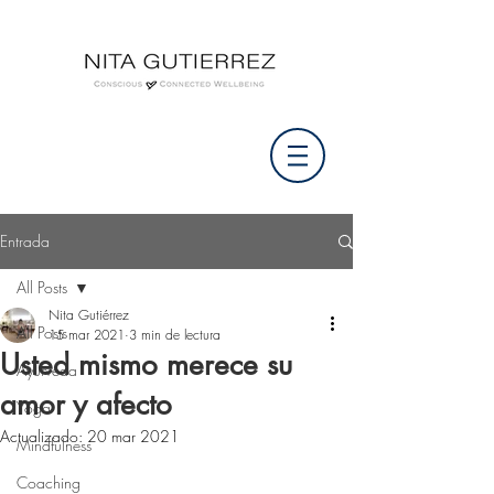
Entrada
All Posts
Nita Gutiérrez
All Posts
15 mar 2021
3 min de lectura
Usted mismo merece su
Ayurveda
amor y afecto
Yoga
Actualizado:
20 mar 2021
Mindfulness
Coaching