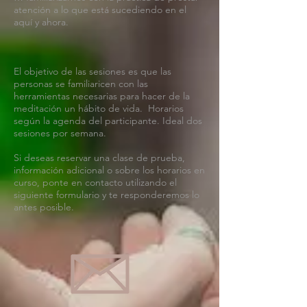
atención a lo que está sucediendo en el
aquí y ahora.
El objetivo de las sesiones es que las
personas se familiaricen con las
herramientas necesarias para hacer de la
meditación un hábito de vida. Horarios
según la agenda del participante. Ideal dos
sesiones por semana.
Si deseas reservar una clase de prueba,
información adicional o sobre los horarios en
curso, ponte en contacto utilizando el
siguiente formulario y te responderemos lo
antes posible.