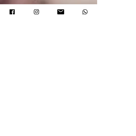
“Si aumentamos la conciencia, los
cambios en nuestra vida vienen
solos”
Jon Kabat-Zinn
Para vivir una vida llena de
vitalidad y éxito,
debes tomarte el tiempo para
conocerte y apoyarte sinceramente:
escuchar la sabiduría de tu
cuerpo, vivir tus valores,
nutrirte, conectarte con tu
intuición y alimentar tus sueños
.