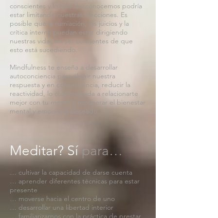
conscientes y lo que desconocemos podría
estar limitando nuestras elecciones. Es
posible que la rumiación, los juicios y la
crítica interna puedan estar dirigiendo
nuestras vidas sin ser consientes de que
esto está sucediendo.
Mindfulness te enseña a desarrollar
autoconciencia para elegir nuestra
respuesta y en consecuencia, reducir la
reactividad, lo cual te ayuda a relacionarte
mejor con tu mente y recuperar el bienestar
mental y emocional deseado.
Meditar? Sí
para…
… cultivar la capacidad de darse cuenta
… aprender diferentes técnicas para estar
presente
… moverse hacia el centro de uno
… desarrollar una libertad interior
… familiarizarnos con la práctica de prestar