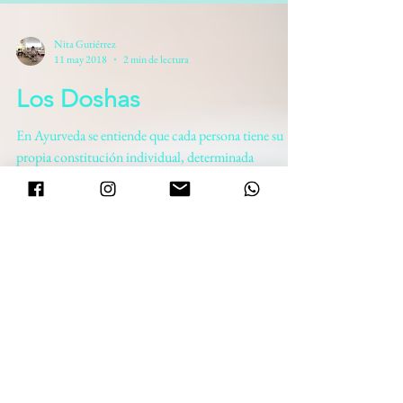
Nita Gutiérrez
11 may 2018
2 min de lectura
Los Doshas
En Ayurveda se entiende que cada persona tiene su
propia constitución individual, determinada
principalmente por los tres doshas,las tres...