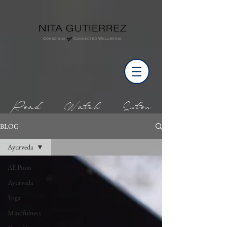
Read Watch Listen
BLOG
Ayurveda
All Posts
Ayurveda
Yoga
Mindfulness