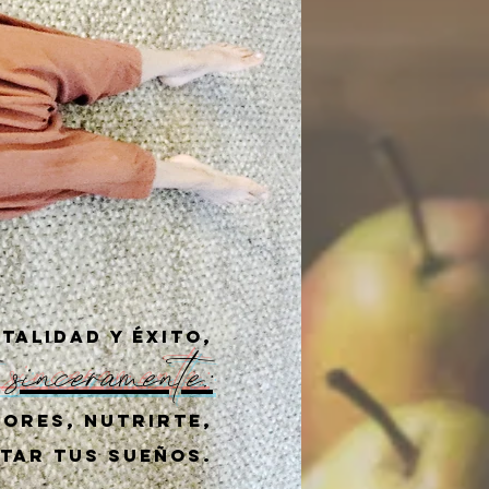
italidad y éxito,
 sinceramente:
lores, nutrirte,
ntar tus sueños
.