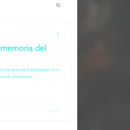
a memoria del
que ejercitar el sentimiento de la
estado de bienestar ...