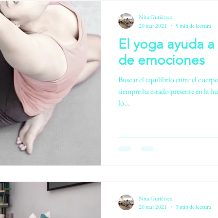
Nita Gutiérrez
20 mar 2021
5 min de lectura
El yoga ayuda a 
de emociones
Buscar el equilibrio entre el cuerp
siempre ha estado presente en la 
lo...
Nita Gutiérrez
20 mar 2021
3 min de lectura