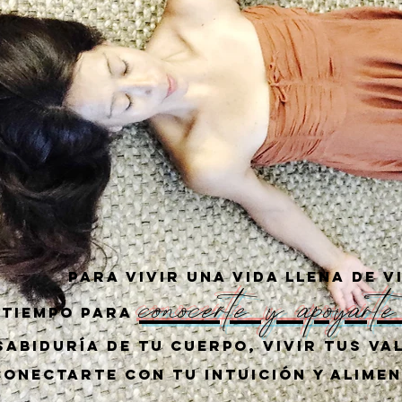
Para vivir una vida llena de v
conocerte y apoyarte
 tiempo para
abiduría de tu cuerpo, vivir tus va
conectarte con tu intuición y alime