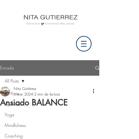
Entrada
All Posts
Nita Gutiérrez
All Posts
1 mar 2024
2 min de lectura
Ansiado BALANCE
Ayurveda
Yoga
Mindfulness
Coaching