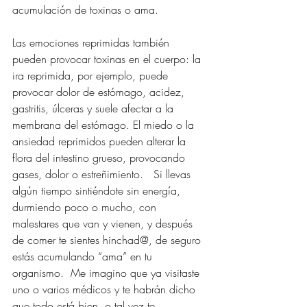
acumulación de toxinas o ama.  
Las emociones reprimidas también 
pueden provocar toxinas en el cuerpo: la 
ira reprimida, por ejemplo, puede 
provocar dolor de estómago, acidez, 
gastritis, úlceras y suele afectar a la 
membrana del estómago. El miedo o la 
ansiedad reprimidos pueden alterar la 
flora del intestino grueso, provocando 
gases, dolor o estreñimiento.
Si
 llevas 
algún tiempo sintiéndote sin energía, 
durmiendo poco o mucho, con 
malestares que van y vienen, y después 
de comer te sientes hinchad@, de seguro 
estás acumulando “ama” en tu 
organismo.  Me imagino que ya visitaste 
uno o varios médicos y te habrán dicho 
que todo está bien, o tal vez te 