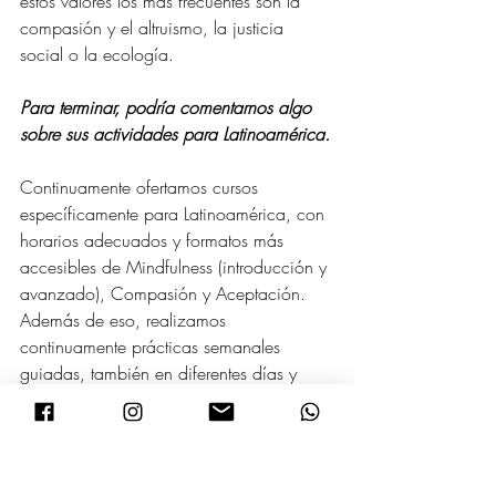
estos valores los más frecuentes son la 
compasión y el altruismo, la justicia 
social o la ecología.
Para terminar, podría comentarnos algo 
sobre sus actividades para Latinoamérica.
Continuamente ofertamos cursos 
específicamente para Latinoamérica, con 
horarios adecuados y formatos más 
accesibles de Mindfulness (introducción y 
avanzado), Compasión y Aceptación. 
Además de eso, realizamos 
continuamente prácticas semanales 
guiadas, también en diferentes días y 
horarios, y retiros online. Anualmente 
solemos hacer retiros presenciales en 
algunos países. Hasta ahora los hemos 
hecho en Brasil (Sao Paulo), Colombia 