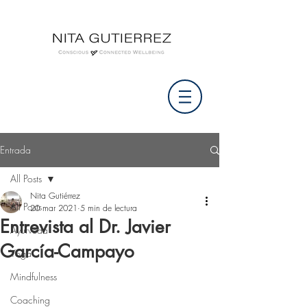
Entrada
All Posts
Nita Gutiérrez
All Posts
20 mar 2021
5 min de lectura
Entrevista al Dr. Javier
Ayurveda
García-Campayo
Yoga
Mindfulness
Coaching